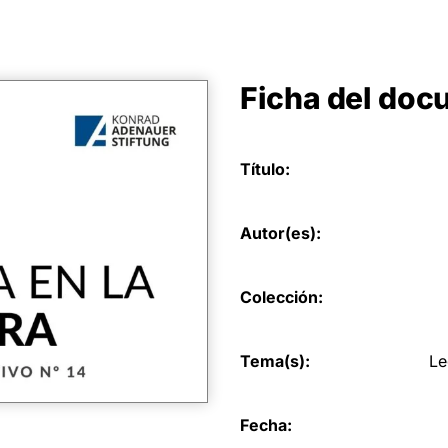
Ficha del do
Título:
Autor(es):
Colección:
Tema(s):
Le
Fecha: