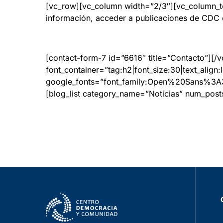
[vc_row][vc_column width=”2/3″][vc_column_te
información, acceder a publicaciones de CDC o 
[contact-form-7 id=”6616″ title=”Contacto”][
font_container=”tag:h2|font_size:30|text_align:l
google_fonts=”font_family:Open%20Sans%3
[blog_list category_name=”Noticias” num_pos