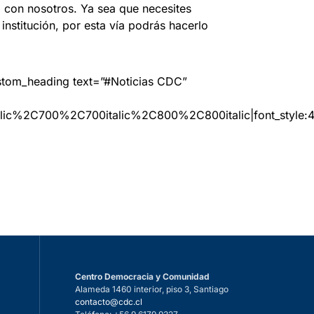
 con nosotros. Ya sea que necesites
institución, por esta vía podrás hacerlo
ustom_heading text=”#Noticias CDC”
lic%2C700%2C700italic%2C800%2C800italic|font_style
Centro Democracia y Comunidad
Alameda 1460 interior, piso 3, Santiago
n
contacto@cdc.cl