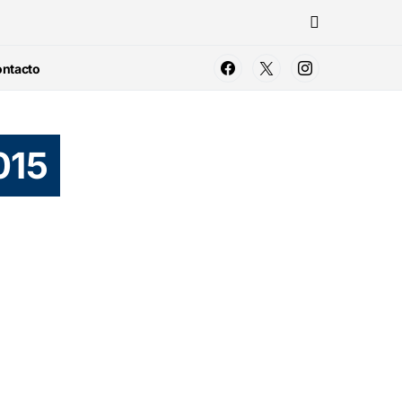
ntacto
015