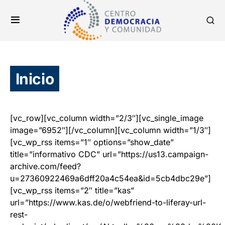
Inicio
[vc_row][vc_column width=”2/3″][vc_single_image
image=”6952″][/vc_column][vc_column width=”1/3″]
[vc_wp_rss items=”1″ options=”show_date”
title=”informativo CDC” url=”https://us13.campaign-
archive.com/feed?
u=27360922469a6dff20a4c54ea&id=5cb4dbc29e”]
[vc_wp_rss items=”2″ title=”kas”
url=”https://www.kas.de/o/webfriend-to-liferay-url-
rest-