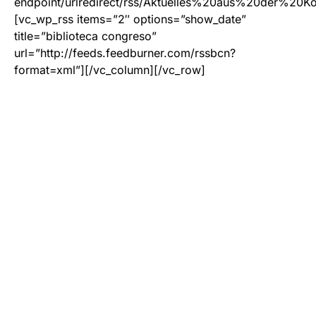
endpoint/urlredirect/rss/Aktuelles%20aus%20der%20
[vc_wp_rss items=”2″ options=”show_date”
title=”biblioteca congreso”
url=”http://feeds.feedburner.com/rssbcn?
format=xml”][/vc_column][/vc_row]