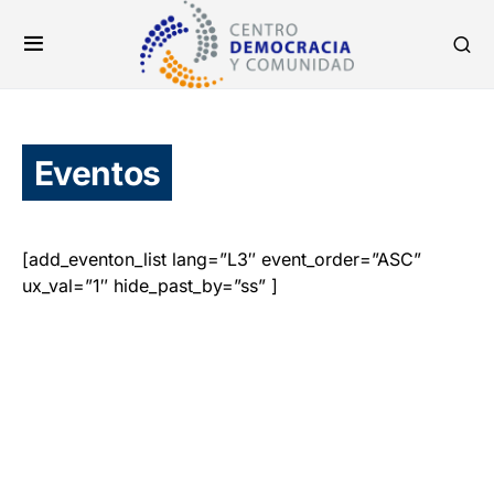
Eventos
[add_eventon_list lang=”L3″ event_order=”ASC”
ux_val=”1″ hide_past_by=”ss” ]